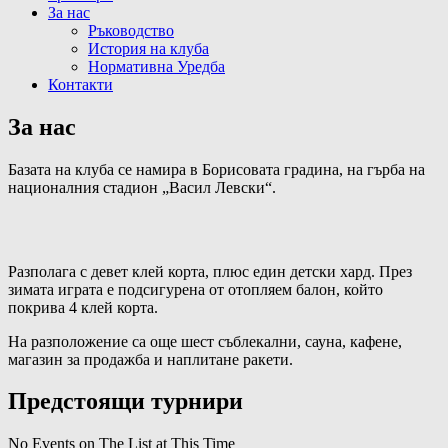
За нас
Ръководство
История на клуба
Нормативна Уредба
Контакти
За нас
Базата на клуба се намира в Борисовата градина, на гърба на
националния стадион „Васил Левски“.
Разполага с девет клей корта, плюс един детски хард. През
зимата играта е подсигурена от отопляем балон, който
покрива 4 клей корта.
На разположение са още шест съблекални, сауна, кафене,
магазин за продажба и наплитане ракети.
Предстоящи турнири
No Events on The List at This Time